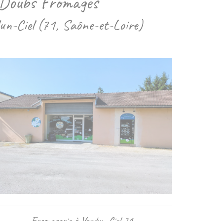
x Doubs Fromages
un-Ciel (71, Saône-et-Loire)
Fromagerie à Verdun-Ciel 71