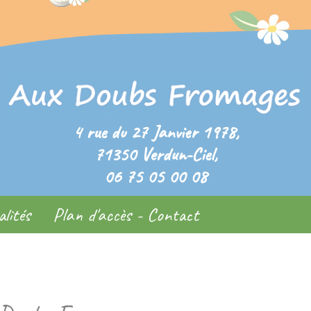
4 rue du 27 Janvier 1978,
71350 Verdun-Ciel,
06 75 05 00 08
lités
Plan d'accès - Contact