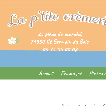
25 place du marché,
71330 St Germain du Bois,
06 75 05 00 08
Accueil
Fromages
Plateau